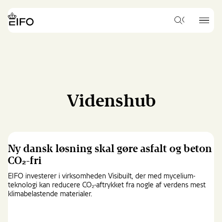
Go
to
{{Common.Navigation.Logo
{{Common.
main
Hvad
Label}}
Label}}
vil
content
du
Go
gerne
to
søge
footer
efter?
content
Videnshub
Ny dansk løsning skal gøre asfalt og beton
CO₂-fri
EIFO investerer i virksomheden Visibuilt, der med mycelium-
teknologi kan reducere CO₂-aftrykket fra nogle af verdens mest
klimabelastende materialer.