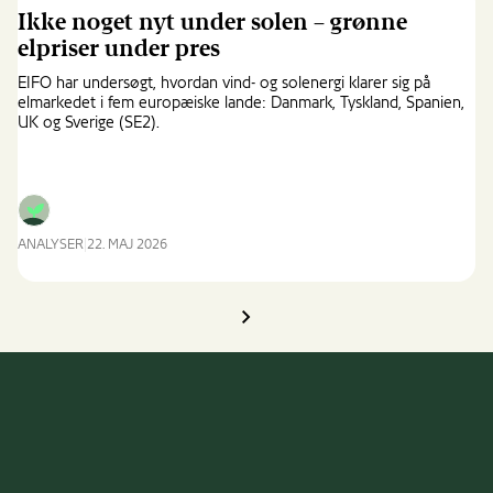
Afrikas
Ikke noget nyt under solen – grønne
højvækstmarkeder
elpriser under pres
EIFO har undersøgt, hvordan vind- og solenergi klarer sig på
elmarkedet i fem europæiske lande: Danmark, Tyskland, Spanien,
UK og Sverige (SE2).
ANALYSER
22. MAJ 2026
Ikke
noget
nyt
{{Common.Next}}
under
solen
–
grønne
elpriser
under
pres