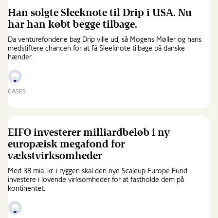
kritisk
tysk
Han solgte Sleeknote til Drip i USA. Nu
energiinfrastruktur
har han købt begge tilbage.
med
dansk
Da venturefondene bag Drip ville ud, så Mogens Møller og hans
kabelteknologi
medstiftere chancen for at få Sleeknote tilbage på danske
hænder.
CASES
Han
solgte
Sleeknote
til
EIFO investerer milliardbeløb i ny
Drip
europæisk megafond for
i
vækstvirksomheder
USA.
Nu
Med 38 mia. kr. i ryggen skal den nye Scaleup Europe Fund
har
investere i lovende virksomheder for at fastholde dem på
han
kontinentet.
købt
begge
tilbage.