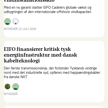
vindinstallationsskib
Ny
teknologi
Med en ny garanti støtter EIFO Cadelers globale vækst og
styrker
udbygningen af den internationale offshore vindkapacitet.
sikkerhed
under
havet
NYHEDER
13. JULI 2026
EIFO
stiller
garanti
på
EIFO finansierer kritisk tysk
1,85
energiinfrastruktur med dansk
mia.
kabelteknologi
kr.
til
Den første transmissionslinje, der forbinder Tysklands vindrige
nyt
nord med det industrielle syd, opføres med højspændingskabler
vindinstallationsskib
fra danske NKT.
NYHEDER
EIFO
finansierer