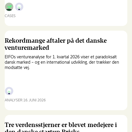
Europa
CASES
Dansk
softwarevirksomhed
gør
global
Rekordmange aftaler på det danske
containertrafik
venturemarked
mere
effektiv
EIFOs ventureanalyse for 1. kvartal 2026 viser et paradoksalt
dansk marked – og en international udvikling, der trækker den
modsatte vej.
ANALYSER
16. JUNI 2026
Rekordmange
aftaler
på
det
Tre verdensstjerner er blevet medejere i
danske