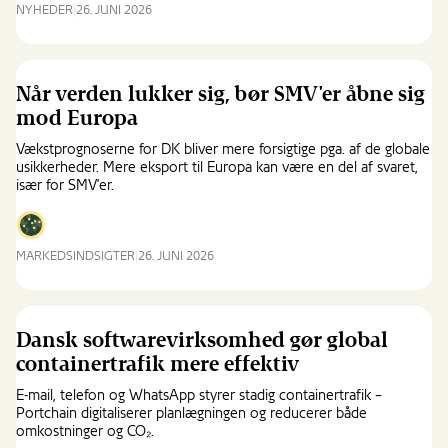
NYHEDER
26. JUNI 2026
EIFO
investerer
milliardbeløb
i
Når verden lukker sig, bør SMV'er åbne sig
ny
mod Europa
europæisk
megafond
Vækstprognoserne for DK bliver mere forsigtige pga. af de globale
for
usikkerheder. Mere eksport til Europa kan være en del af svaret,
især for SMV'er.
vækstvirksomheder
MARKEDSINDSIGTER
26. JUNI 2026
Når
verden
lukker
sig,
Dansk softwarevirksomhed gør global
bør
containertrafik mere effektiv
SMV'er
åbne
E-mail, telefon og WhatsApp styrer stadig containertrafik –
sig
Portchain digitaliserer planlægningen og reducerer både
omkostninger og CO₂.
mod