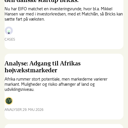
den danske startup Bricks.
venturemarked
Nu har EIFO matchet en investeringsrunde, hvor bl.a. Mikkel
Hansen var med i investorkredsen, med et Matchlån, så Bricks kan
sætte fart på væksten.
CASES
Tre
verdensstjerner
er
blevet
Analyse: Adgang til Afrikas
medejere
højvækstmarkeder
i
den
Afrika rummer stort potentiale, men markederne varierer
danske
markant. Muligheder og risiko afhænger af land og
udviklingsniveau.
startup
Bricks.
ANALYSER
29. MAJ 2026
Analyse:
Adgang
til