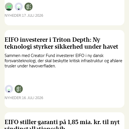
NYHEDER
17. JULI 2026
Ny
dansk
løsning
skal
EIFO investerer i Triton Depth: Ny
gøre
teknologi styrker sikkerhed under havet
asfalt
og
Sammen med Creator Fund investerer EIFO i ny dansk
beton
forsvarsteknologi, der skal beskytte kritisk infrastruktur og afsløre
trusler under havoverfladen.
CO₂-
fri
NYHEDER
16. JULI 2026
EIFO
investerer
i
Triton
EIFO stiller garanti på 1,85 mia. kr. til nyt
Depth: