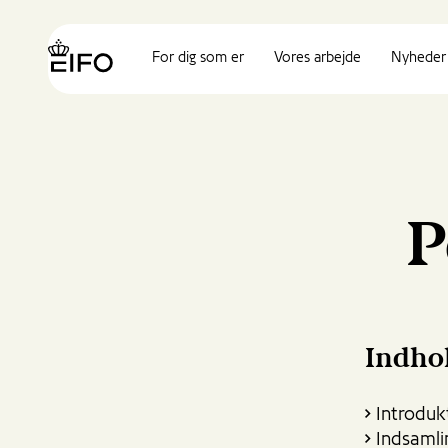
Go
to
{{Common.Navigation.Logo
main
For dig som er
Vores arbejde
Nyheder 
Label}}
content
Go
to
footer
content
P
Indhol
Introduk
Indsamli