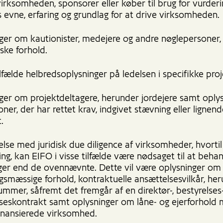
irksomheden, sponsorer eller køber til brug for vurderi
s evne, erfaring og grundlag for at drive virksomheden.
ger om kautionister, medejere og andre nøglepersoner, 
ke forhold.
ilfælde helbredsoplysninger på ledelsen i specifikke proj
ger om projektdeltagere, herunder jordejere samt oply
ner, der har rettet krav, indgivet stævning eller ligne
.
else med juridisk due diligence af virksomheder, hvortil
ring, kan EIFO i visse tilfælde være nødsaget til at beha
ger end de ovennævnte. Dette vil være oplysninger om
ngsmæssige forhold, kontraktuelle ansættelsesvilkår, he
mmer, såfremt det fremgår af en direktør-, bestyrelses-
seskontrakt samt oplysninger om låne- og ejerforhold 
inansierede virksomhed.