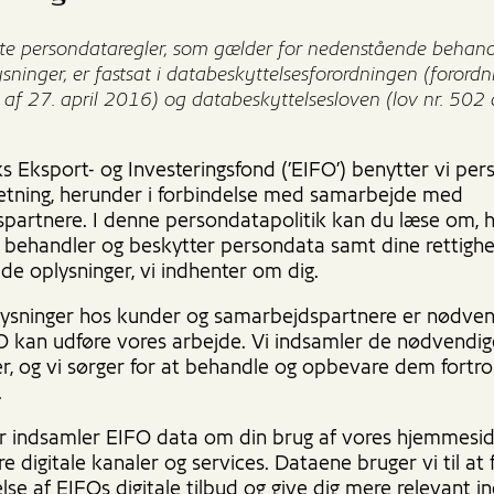
te persondataregler, som gælder for nedenstående behand
sninger, er fastsat i databeskyttelsesforordningen (forordni
f 27. april 2016) og databeskyttelsesloven (lov nr. 502 
 Eksport- og Investeringsfond (’EIFO’) benytter vi per
retning, herunder i forbindelse med samarbejde med
gspartnere. I denne persondatapolitik kan du læse om, 
, behandler og beskytter persondata samt dine rettighe
l de oplysninger, vi indhenter om dig.
ysninger hos kunder og samarbejdspartnere er nødvend
IFO kan udføre vores arbejde. Vi indsamler de nødvendi
r, og vi sørger for at behandle og opbevare dem fortrol
.
 indsamler EIFO data om din brug af vores hjemmesi
e digitale kanaler og services. Dataene bruger vi til at
lse af EIFOs digitale tilbud og give dig mere relevant i