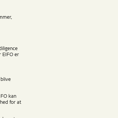
ummer,
diligence
or EIFO er
 blive
EIFO kan
ghed for at