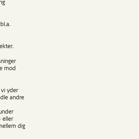
ng
bl.a.
ekter.
sninger
nde mod
 vi yder
ndle andre
runder
 eller
mellem dig