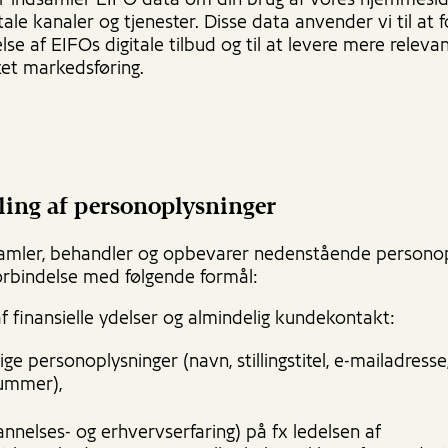
 indsamler EIFO data om din brug af vores hjemmesi
tale kanaler og tjenester. Disse data anvender vi til at 
lse af EIFOs digitale tilbud og til at levere mere releva
tet markedsføring.
ing af personoplysninger
amler, behandler og opbevarer nedenstående personop
forbindelse med følgende formål:
f finansielle ydelser og almindelig kundekontakt:
ge personoplysninger (navn, stillingstitel, e-mailadresse
ummer),
nnelses- og erhvervserfaring) på fx ledelsen af