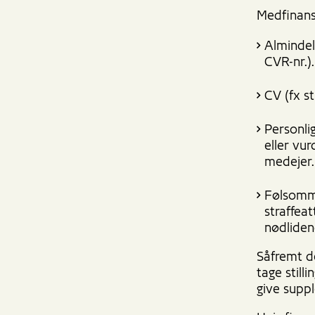
Medfinansi
Almindel
CVR-nr.).
CV (fx st
Personli
eller vur
medejer.
Følsomme
straffea
nødliden
Såfremt de
tage still
give supp