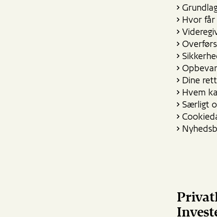
Grundlag
Hvor får
Videregi
Overførs
Sikkerh
Opbevari
Dine ret
Hvem ka
Særligt 
Cookied
Nyhedsb
Privat
Invest