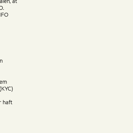
alen, at
O.
EIFO
en
nnem
 (KYC)
r haft