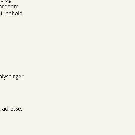
de og
forbedre
nt indhold
lysninger
, adresse,