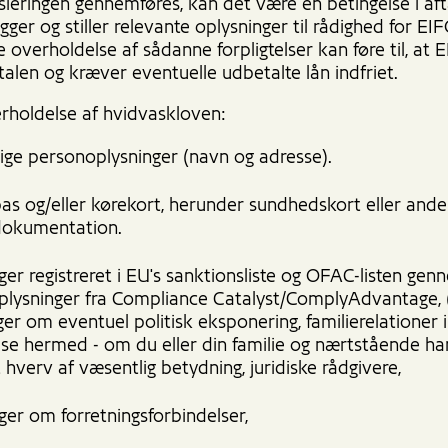
sieringen gennemføres, kan det være en betingelse i aft
ger og stiller relevante oplysninger til rådighed for EIF
overholdelse af sådanne forpligtelser kan føre til, at 
talen og kræver eventuelle udbetalte lån indfriet.
rholdelse af hvidvaskloven:
ige personoplysninger (navn og adresse).
pas og/eller kørekort, herunder sundhedskort eller and
dokumentation.
ger registreret i EU's sanktionsliste og OFAC-listen ge
lysninger fra Compliance Catalyst/ComplyAdvantage,
ger om eventuel politisk eksponering, familierelationer i
lse hermed - om du eller din familie og nærtstående ha
t hverv af væsentlig betydning, juridiske rådgivere,
ger om forretningsforbindelser,