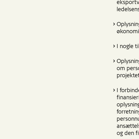
eksportv
ledelsen
Oplysnin
økonomis
I nogle t
Oplysnin
om perso
projektet
I forbind
finansie
oplysnin
forretni
personnu
ansættel
og den f