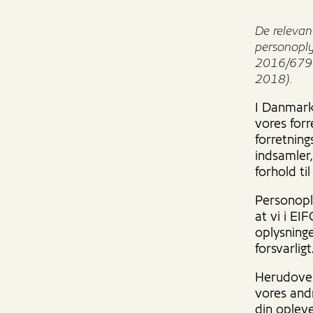
De relevan
personoply
2016/679 a
2018).
I Danmarks
vores for
forretnin
indsamler
forhold ti
Personopl
at vi i E
oplysninge
forsvarligt
Herudover
vores andr
din opleve