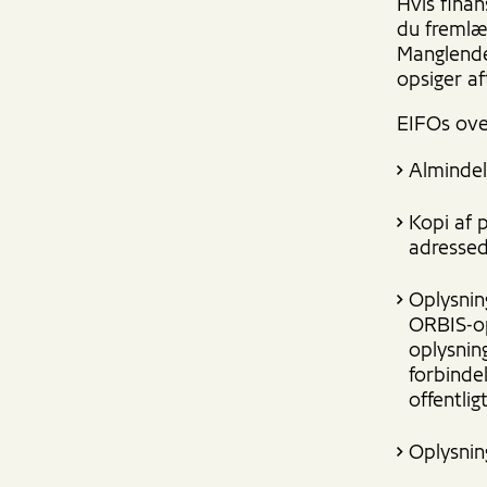
Hvis finan
du fremlæg
Manglende 
opsiger af
EIFOs ove
Almindel
Kopi af 
adresse
Oplysnin
ORBIS-op
oplysnin
forbinde
offentlig
Oplysnin