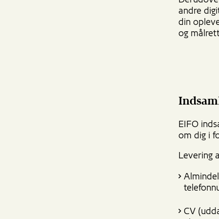
Derudover
andre digi
din opleve
og målret
Indsaml
EIFO inds
om dig i 
Levering a
Almindeli
telefonn
CV (udda