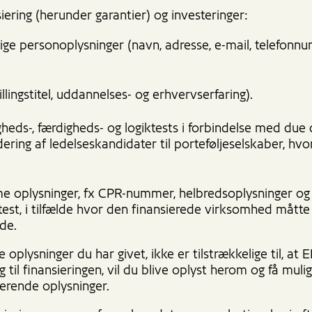
ering (herunder garantier) og investeringer:
ige personoplysninger (navn, adresse, e-mail, telefonn
illingstitel, uddannelses- og erhvervserfaring).
gheds-, færdigheds- og logiktests i forbindelse med due 
dering af ledelseskandidater til porteføljeselskaber, hv
 oplysninger, fx CPR-nummer, helbredsoplysninger og
ttest, i tilfælde hvor den finansierede virksomhed måtte
de.
 oplysninger du har givet, ikke er tilstrækkelige til, at 
ing til finansieringen, vil du blive oplyst herom og få muli
lerende oplysninger.