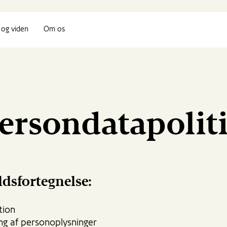
og viden
Om os
ersondatapolit
dsfortegnelse:
tion
ng af personoplysninger