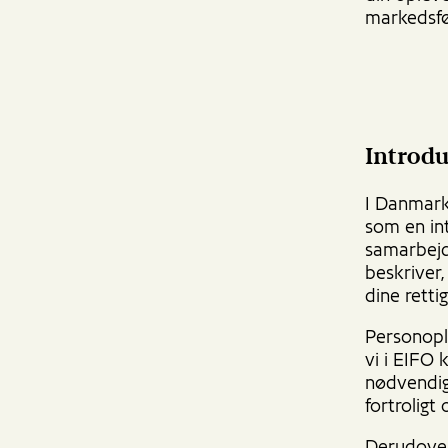
markedsf
Introd
I Danmark
som en int
samarbejd
beskriver
dine retti
Personopl
vi i EIFO 
nødvendig
fortroligt 