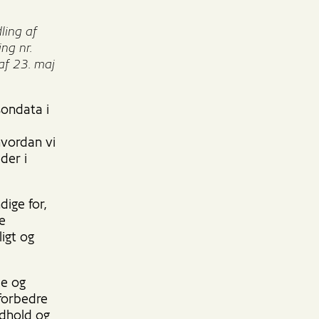
ling af
ng nr.
af 23. maj
sondata i
hvordan vi
der i
ige for,
ge
igt og
de og
 forbedre
ndhold og