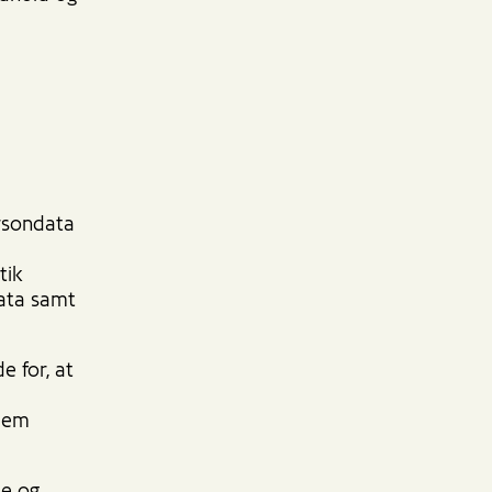
ersondata
tik
data samt
e for, at
 dem