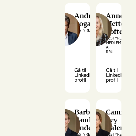
André
Anne
Rogaczewski
Mette
BESTYRELSESMEDLEM
Toftegaa
BESTYRELSESME
MEDLEM
AF
RRU
Gå til
Gå til
LinkedIn-
LinkedIn-
profil
profil
Barbara
Camilla
Taudorf
Ley
Andersen
Valentin
BESTYRELSESMEDLEM,
BESTYRELSESME