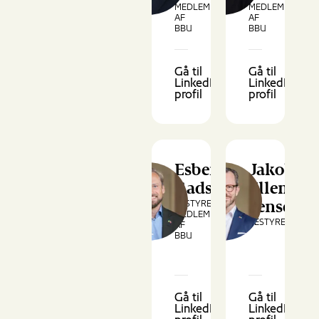
MEDLEM
MEDLEM
AF
AF
BBU
BBU
Gå til
Gå til
LinkedIn-
LinkedIn-
profil
profil
Esben
Jakob
Gadsbøll
Elleman
BESTYRELSESMEDLEM,
Jensen
MEDLEM
BESTYRELSESM
AF
BBU
Gå til
Gå til
LinkedIn-
LinkedIn-