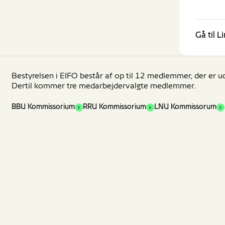
Gå til L
Bestyrelsen i EIFO består af op til 12 medlemmer, der er u
Dertil kommer tre medarbejdervalgte medlemmer.
BBU Kommissorium
RRU Kommissorium
LNU Kommissorum