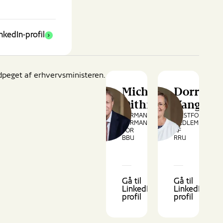
inkedIn-profil
dpeget af erhvervsministeren.
Michael
Dorrit
Dithmer
Vanglo
FORMAND,
NÆSTFORMAND,
FORMAND
MEDLEM
FOR
AF
BBU
RRU
Gå til
Gå til
LinkedIn-
LinkedIn-
profil
profil