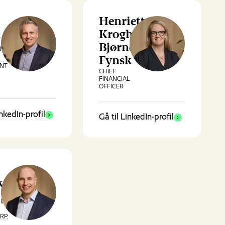
Henriette
k
Krogh
nsen
Bjørneboe
Fynsk
ENT
CHIEF
FINANCIAL
OFFICER
inkedIn-profil
Gå til LinkedIn-profil
kov
IAL
RP.