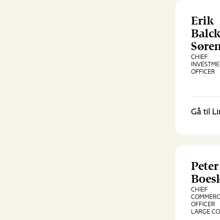
Erik
Balc
Søre
CHIEF
INVESTM
OFFICER
Gå til L
Peter
Boes
CHIEF
COMMERC
OFFICER
LARGE CO