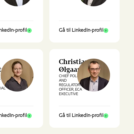
inkedIn-profil
Gå til LinkedIn-profil
Christian
trup
Ølgaard
CHIEF POLICY
er
AND
REGULATORY
IAL
OFFICER, ECA
EXECUTIVE
inkedIn-profil
Gå til LinkedIn-profil