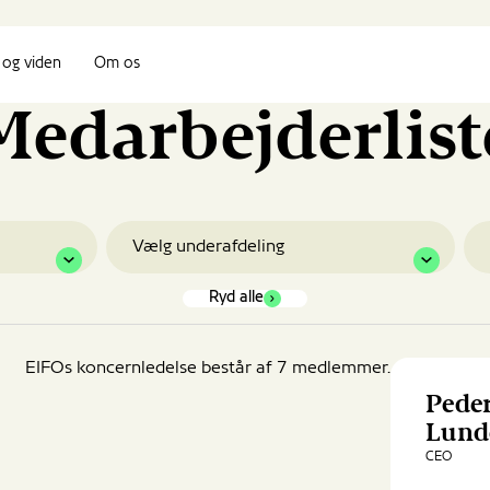
og viden
Om os
Medarbejderlist
Underafdeling
Sø
Ryd alle
EIFOs koncernledelse består af 7 medlemmer.
Pede
Lund
CEO