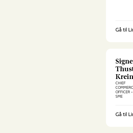
Gå til L
Signe
Thus
Krein
CHIEF
COMMERC
OFFICER –
SME
Gå til L