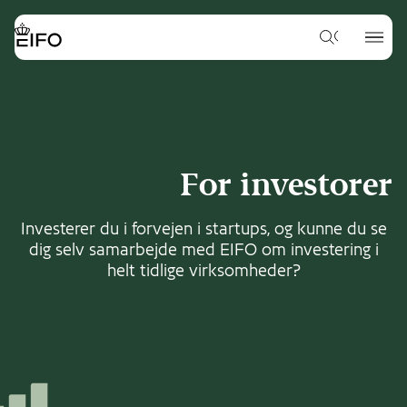
Go
to
{{Common.Navigation.Logo
{{Common.
main
Hvad
Label}}
Label}}
vil
content
du
Go
gerne
to
søge
footer
efter?
content
For investorer
Investerer du i forvejen i startups, og kunne du se
dig selv samarbejde med EIFO om investering i
helt tidlige virksomheder?