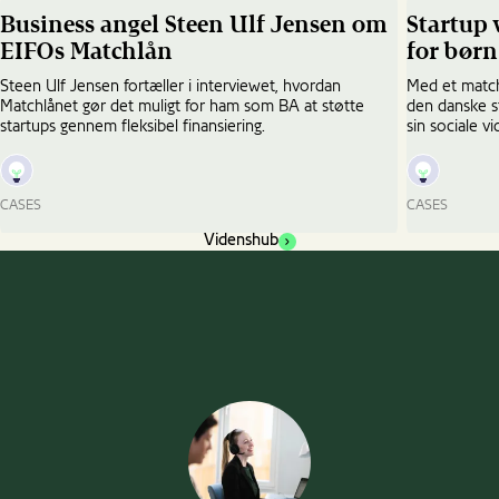
Business angel Steen Ulf Jensen om
Startup 
EIFOs Matchlån
for børn
Steen Ulf Jensen fortæller i interviewet, hvordan
Med et matchl
Matchlånet gør det muligt for ham som BA at støtte
den danske s
startups gennem fleksibel finansiering.
sin sociale v
CASES
CASES
Business
Startup
Videnshub
angel
vil
Steen
gøre
Ulf
skærmtid
Jensen
til
om
legetid
EIFOs
for
Matchlån
børn