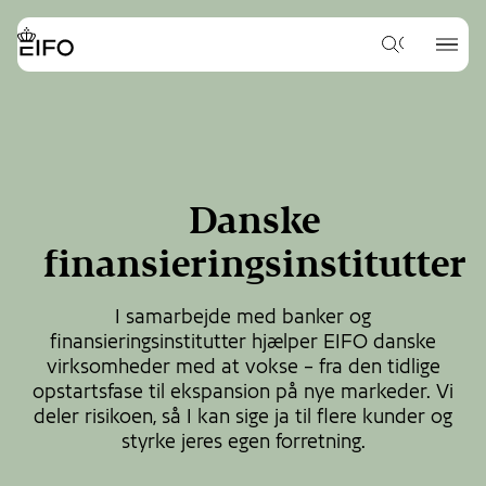
Go
to
{{Common.Navigation.Logo
{{Common.
main
Hvad
Label}}
Label}}
vil
content
du
Go
gerne
to
søge
footer
efter?
content
Danske
finansieringsinstitutter
I samarbejde med banker og
finansieringsinstitutter hjælper EIFO danske
virksomheder med at vokse – fra den tidlige
opstartsfase til ekspansion på nye markeder. Vi
deler risikoen, så I kan sige ja til flere kunder og
styrke jeres egen forretning.