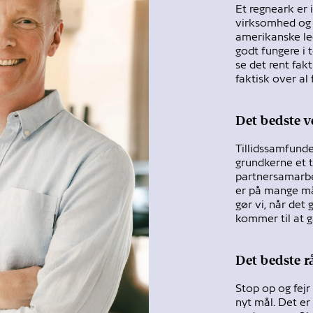
Et regneark er 
virksomhed og 
amerikanske led
godt fungere i 
se det rent fakt
faktisk over al 
Det bedste 
Tillidssamfunde
grundkerne et 
partnersamarbej
er på mange må
gør vi, når det
kommer til at g
Det bedste rå
Stop op og fejr
nyt mål. Det er