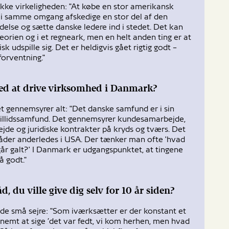
ikke virkeligheden: "At købe en stor amerikansk
i samme omgang afskedige en stor del af den
else og sætte danske ledere ind i stedet. Det kan
teorien og i et regneark, men en helt anden ting er at
isk udspille sig. Det er heldigvis gået rigtig godt –
forventning."
ved at drive virksomhed i Danmark?
t gennemsyrer alt: "Det danske samfund er i sin
tillidssamfund. Det gennemsyrer kundesamarbejde,
de og juridiske kontrakter på kryds og tværs. Det
der anderledes i USA. Der tænker man ofte 'hvad
 går galt?' I Danmark er udgangspunktet, at tingene
å godt."
d, du ville give dig selv for 10 år siden?
 de små sejre: "Som iværksætter er der konstant et
 nemt at sige ’det var fedt, vi kom herhen, men hvad