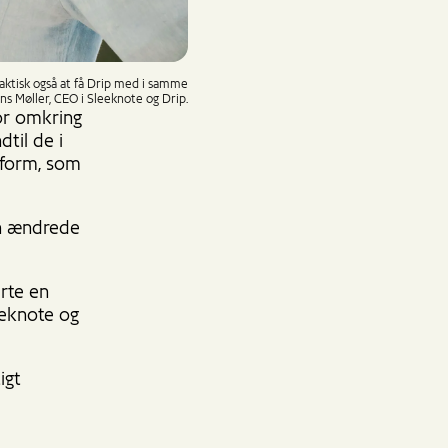
faktisk også at få Drip med i samme
ns Møller, CEO i Sleeknote og Drip.
or omkring
til de i
tform, som
en ændrede
arte en
eeknote og
igt