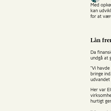
Med opkøb
kan udvik
for at væ
Lån fr
Da finansi
undgå at 
"Vi havde 
bringe ind
udvandet a
Her var E
virksomhe
hurtigt g