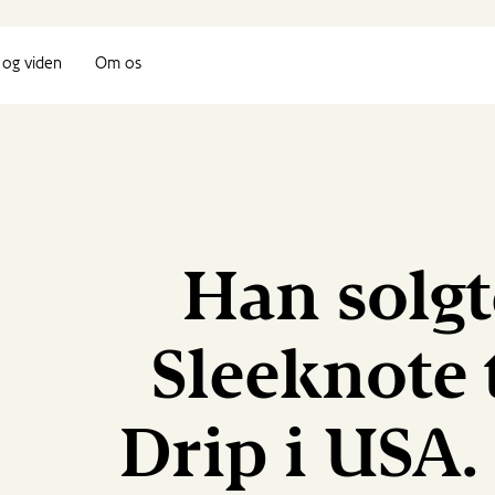
og viden
Om os
Han solgt
Sleeknote t
Drip i USA.