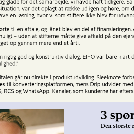
gtig glade for det samarbejde, vi havde haft tidligere. Så
situation, var det oplagt at række ud igen og høre, om 
lave en løsning, hvor vi som stiftere ikke blev for udvan
ørte til en aftale, og lånet blev en del af finansieringen,
ligt – uden at stifterne måtte give afkald på den ejer
get op gennem mere end et årti.
n rigtig god og konstruktiv dialog. EIFO var bare klart 
lighed."
talen går nu direkte i produktudvikling. Sleeknote forb
res til konverteringsplatformen, mens Drip udvider med
, RCS og WhatsApp. Kanaler, som kunderne har eftersp
3 spø
Den største r