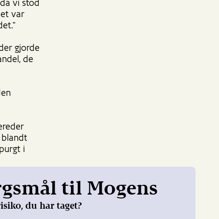
 da vi stod
det var
det."
 der gjorde
andel, de
den
ereder
 blandt
urgt i
rgsmål til Mogens
isiko, du har taget?