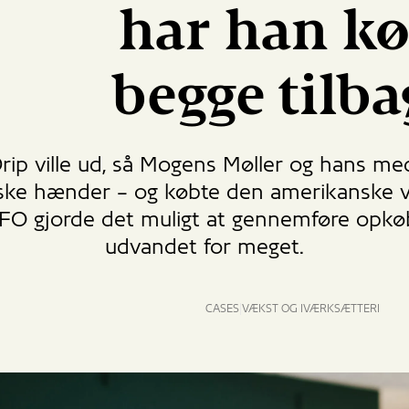
har han kø
begge tilba
ip ville ud, så Mogens Møller og hans meds
anske hænder – og købte den amerikanske
IFO gjorde det muligt at gennemføre opkøb
udvandet for meget.
CASES
VÆKST OG IVÆRKSÆTTERI