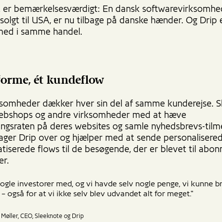
t er bemærkelsesværdigt: En dansk softwarevirksomhe
 solgt til USA, er nu tilbage på danske hænder. Og Drip 
ed i samme handel.
forme, ét kundeflow
ksomheder dækker hver sin del af samme kunderejse. S
webshops og andre virksomheder med at hæve
ingsraten på deres websites og samle nyhedsbrevs-tilme
tager Drip over og hjælper med at sende personalisered
tiserede flows til de besøgende, der er blevet til abon
er.
ogle investorer med, og vi havde selv nogle penge, vi kunne br
– også for at vi ikke selv blev udvandet alt for meget."
Møller, CEO, Sleeknote og Drip