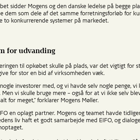
et sidder Mogens og den danske ledelse på begge pl
le dem som dele af det samme forretningsforløb for k
re to konkurrerende systemer på markedet.
em for udvanding
eringen til opkøbet skulle på plads, var det vigtigt for s
give for stor en bid af virksomheden væk.
nogle investorer med, og vi havde selv nogle penge, vi
. Men vi skulle bruge mere – også for at vi ikke selv ble
lt for meget," forklarer Mogens Møller.
IFO en oplagt partner. Mogens og teamet havde tidliger
dens liv haft et godt samarbejde med EIFO, og dialog
enoptaget.