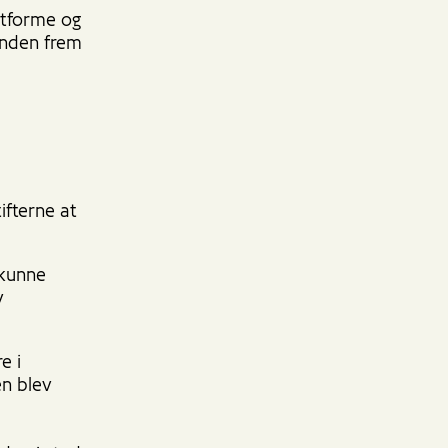
atforme og
unden frem
tifterne at
 kunne
v
e i
en blev