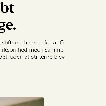
bt
ge.
tiftere chancen for at få
 virksomhed med i samme
et, uden at stifterne blev