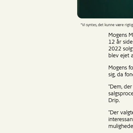
"Vi syntes, det kunne være rigti
Mogens Mø
12 år sid
2022 solg
blev ejet 
Mogens fo
sig, da f
"Dem, der 
salgsproce
Drip.
"Der valgt
interessan
mulighede