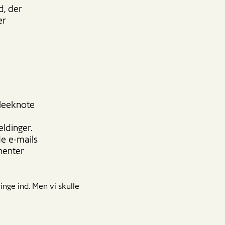
d, der
er
leeknote
ldinger.
e e-mails
nenter
inge ind. Men vi skulle