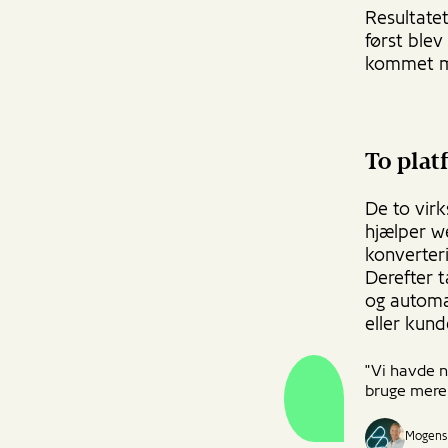
Resultate
først blev
kommet m
To plat
De to vir
hjælper 
konverter
Derefter 
og automa
eller kund
"Vi havde n
bruge mere 
Mogens 