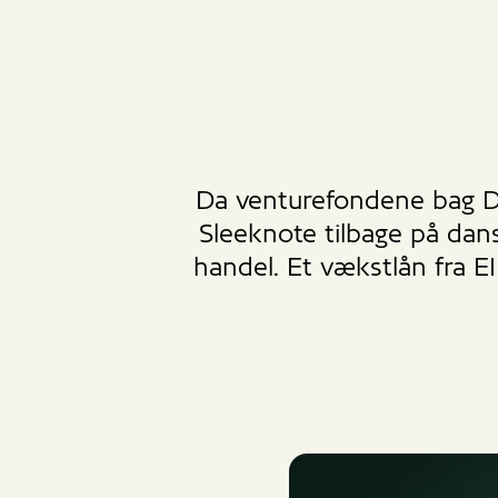
Da venturefondene bag Dr
Sleeknote tilbage på d
handel. Et vækstlån fra E