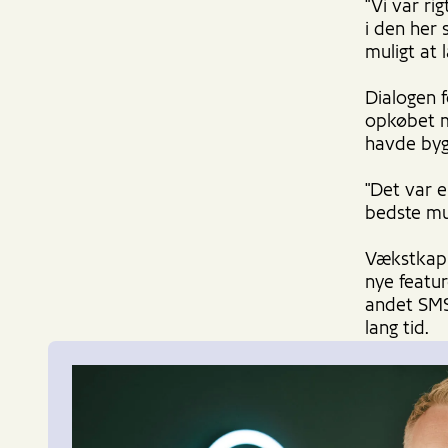
"Vi var ri
i den her 
muligt at 
Dialogen f
opkøbet mu
havde byg
"Det var e
bedste mu
Vækstkapi
nye featu
andet SMS
lang tid.