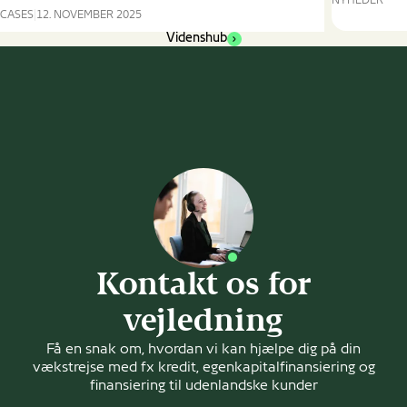
NYHEDER
CASES
12. NOVEMBER 2025
Unik
Eksportfinansiering
dansk
Videnshub
fra
teknologi
EIFO
sikrer
sikrer
elforsyning
Campen
på
Machinery
vedvarend
tyrkisk
energi
ordre
til
ø-
samfund
Kontakt os for
vejledning
Få en snak om, hvordan vi kan hjælpe dig på din
vækstrejse med fx kredit, egenkapitalfinansiering og
finansiering til udenlandske kunder