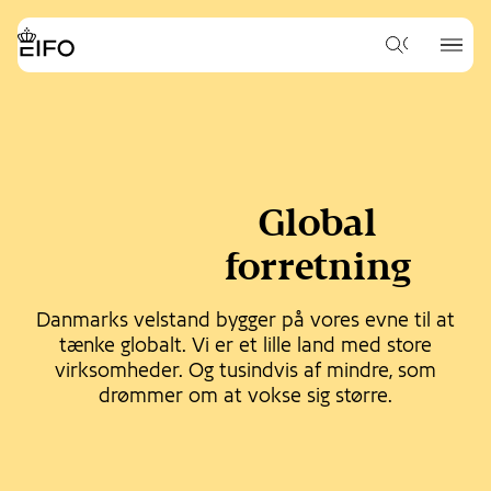
Go
to
{{Common.Navigation.Logo
{{Common.
main
Hvad
Label}}
Label}}
vil
content
du
Go
gerne
to
søge
footer
efter?
content
Global
forretning
Danmarks velstand bygger på vores evne til at
tænke globalt. Vi er et lille land med store
virksomheder. Og tusindvis af mindre, som
drømmer om at vokse sig større.