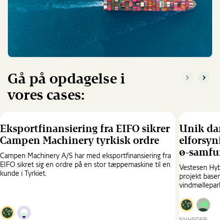
Gå på opdagelse i
{{Common.
{{Co
vores cases:
Eksportfinansiering fra EIFO sikrer
Unik dan
Campen Machinery tyrkisk ordre
elforsyn
ø-samf
Campen Machinery A/S har med eksportfinansiering fra
EIFO sikret sig en ordre på en stor tæppemaskine til en
Vestesen Hyb
kunde i Tyrkiet.
projekt base
vindmøllepar