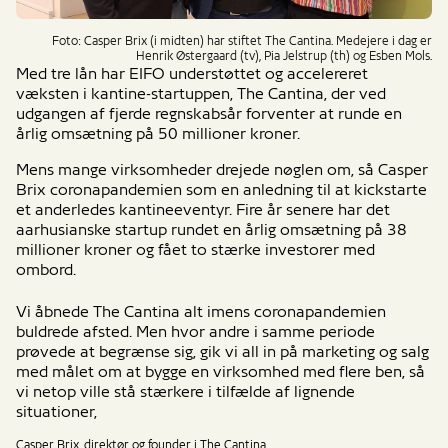
Foto: Casper Brix (i midten) har stiftet The Cantina. Medejere i dag er
Henrik Østergaard (tv), Pia Jelstrup (th) og Esben Mols.
Med tre lån har EIFO understøttet og accelereret
væksten i kantine-startuppen, The Cantina, der ved
udgangen af fjerde regnskabsår forventer at runde en
årlig omsætning på 50 millioner kroner.
Mens mange virksomheder drejede nøglen om, så Casper
Brix coronapandemien som en anledning til at kickstarte
et anderledes kantineeventyr. Fire år senere har det
aarhusianske startup rundet en årlig omsætning på 38
millioner kroner og fået to stærke investorer med
ombord.
Vi åbnede The Cantina alt imens coronapandemien
buldrede afsted. Men hvor andre i samme periode
prøvede at begrænse sig, gik vi all in på marketing og salg
med målet om at bygge en virksomhed med flere ben, så
vi netop ville stå stærkere i tilfælde af lignende
situationer,
Casper Brix, direktør og founder i The Cantina