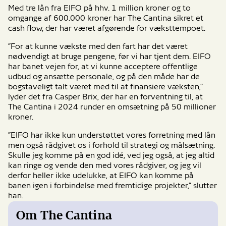
Med tre lån fra EIFO på hhv. 1 million kroner og to
omgange af 600.000 kroner har The Cantina sikret et
cash flow, der har været afgørende for væksttempoet.
”For at kunne vækste med den fart har det været
nødvendigt at bruge pengene, før vi har tjent dem. EIFO
har banet vejen for, at vi kunne acceptere offentlige
udbud og ansætte personale, og på den måde har de
bogstaveligt talt været med til at finansiere væksten,”
lyder det fra Casper Brix, der har en forventning til, at
The Cantina i 2024 runder en omsætning på 50 millioner
kroner.
”EIFO har ikke kun understøttet vores forretning med lån
men også rådgivet os i forhold til strategi og målsætning.
Skulle jeg komme på en god idé, ved jeg også, at jeg altid
kan ringe og vende den med vores rådgiver, og jeg vil
derfor heller ikke udelukke, at EIFO kan komme på
banen igen i forbindelse med fremtidige projekter,” slutter
han.
Om The Cantina