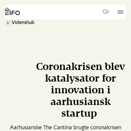
Go
to
{{Common.Navigation.Logo
{{Common.
main
Hvad
Label}}
Label}}
vil
content
Videnshub
du
Go
gerne
to
søge
footer
efter?
content
Coronakrisen blev
katalysator for
innovation i
aarhusiansk
startup
Aarhusianske The Cantina brugte coronakrisen