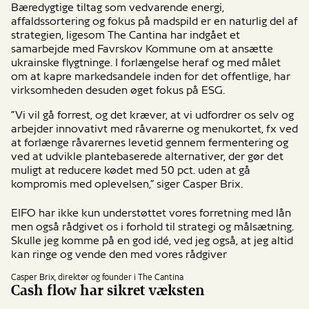
Bæredygtige tiltag som vedvarende energi,
affaldssortering og fokus på madspild er en naturlig del af
strategien, ligesom The Cantina har indgået et
samarbejde med Favrskov Kommune om at ansætte
ukrainske flygtninge. I forlængelse heraf og med målet
om at kapre markedsandele inden for det offentlige, har
virksomheden desuden øget fokus på ESG.
”Vi vil gå forrest, og det kræver, at vi udfordrer os selv og
arbejder innovativt med råvarerne og menukortet, fx ved
at forlænge råvarernes levetid gennem fermentering og
ved at udvikle plantebaserede alternativer, der gør det
muligt at reducere kødet med 50 pct. uden at gå
kompromis med oplevelsen,” siger Casper Brix.
EIFO har ikke kun understøttet vores forretning med lån
men også rådgivet os i forhold til strategi og målsætning.
Skulle jeg komme på en god idé, ved jeg også, at jeg altid
kan ringe og vende den med vores rådgiver
Casper Brix, direktør og founder i The Cantina
Cash flow har sikret væksten