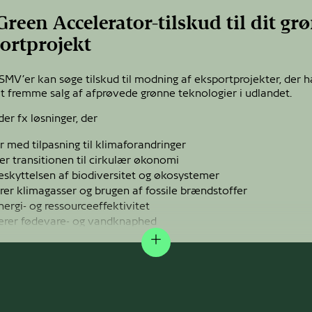
Green Accelerator-tilskud til dit gr
ortprojekt
MV’er kan søge tilskud til modning af eksportprojekter, der 
at fremme salg af afprøvede grønne teknologier i udlandet.
er fx løsninger, der
r med tilpasning til klimaforandringer
r transitionen til cirkulær økonomi
eskyttelsen af biodiversitet og økosystemer
rer klimagasser og brugen af fossile brændstoffer
nergi- og ressourceeffektivitet
erer fødevare- og vandknaphed
Expand
20 har Green Accelerator gennem 11 runder givet 55 mio. kr. 
ksportprojekter og i alt 89 virksomheder.
DK