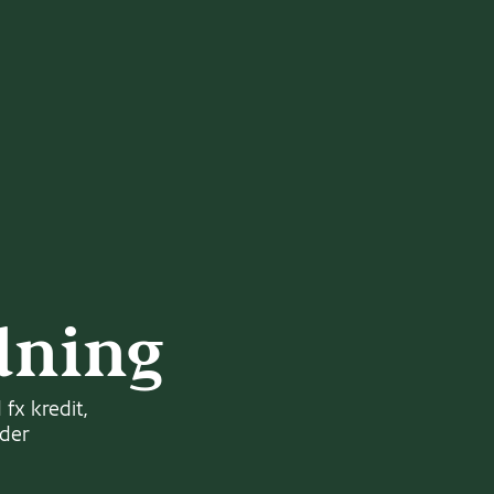
dning
fx kredit,
nder