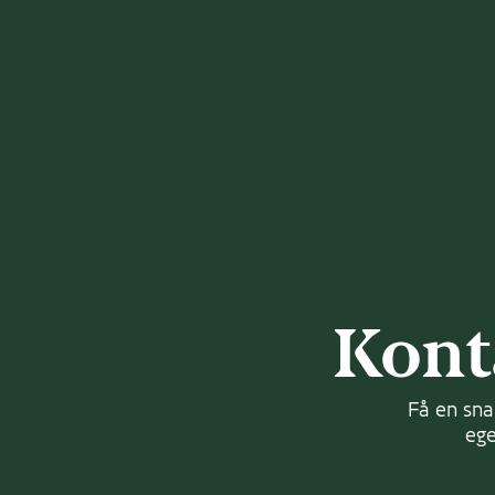
Ansøgn
1. runde
2. runde
3. runde
Læs mere
Kont
Få en sna
ege