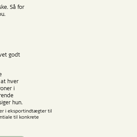
ke. Så for
kou.
vet godt
e
 at hver
roner i
ørende
siger hun.
r i eksportindtægter til
tiale til konkrete