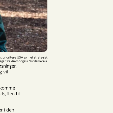
l at prioritere USA som et strategisk
anager for Ammongas i Nordamerika.
sninger.
 vil
t komme i
giften til
r i den