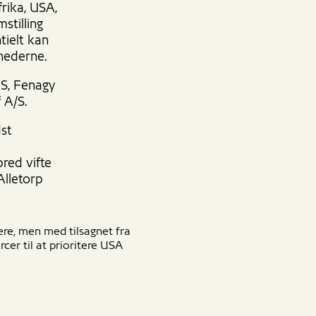
frika, USA,
stilling
tielt kan
omhederne.
S, Fenagy
f A/S.
dst
red vifte
Alletorp
re, men med tilsagnet fra
rcer til at prioritere USA