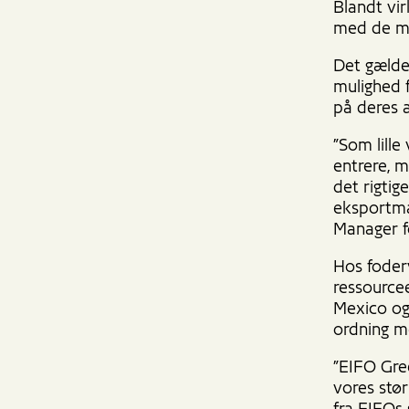
Blandt vir
med de mu
Det gælde
mulighed f
på deres
”Som lill
entrere, m
det rigtig
eksportmar
Manager 
Hos foder
ressourcee
Mexico og
ordning m
”EIFO Gre
vores stør