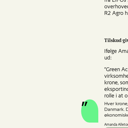
fra EIFOs 
overhovede
R2 Agro ha
Tilskud gi
Ifølge Am
ud:
”Green Ac
virksomhe
krone, som
eksportin
rolle i at
Hver krone,
Danmark. De
økonomiske
Amanda Alletor