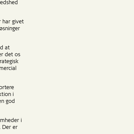
fredshed
 har givet
løsninger
d at
er det os
rategisk
mercial
ortere
tion i
en god
omheder i
. Der er