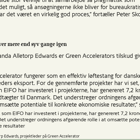
side stor velvilje til at samarbejde så pragmatisk som
t muligt, så ansøgningerne ikke bliver for bureaukratis
r det været en virkelig god proces,” fortæller Peter S
ver mere end syv gange igen
anda Alletorp Edwards er Green Accelerators tilskud gi
celerator fungerer som en effektiv løftestang for dansk
ders eksport. For de gennemførte projekter har vi set,
 EIFO har investeret i projekterne, har genereret 7,2 k
dtægter til Danmark. Det understreger ordningens afg
 omsætte potentiale til konkrete økonomiske resultater,” 
 som EIFO har investeret i projekterne, har genereret 7,2 krone
t understreger ordningens afgørende rolle i at omsætte poten
 resultater
p Edwards, projektleder på Green Accelerator