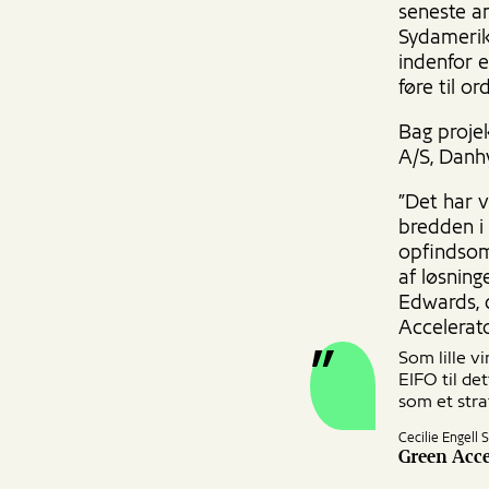
seneste an
Sydamerika
indenfor e
føre til 
Bag proje
A/S, Danh
”Det har 
bredden i
opfindsom
af løsning
Edwards, 
Accelerat
Som lille v
EIFO til det
som et str
Cecilie Engell
Green Acc