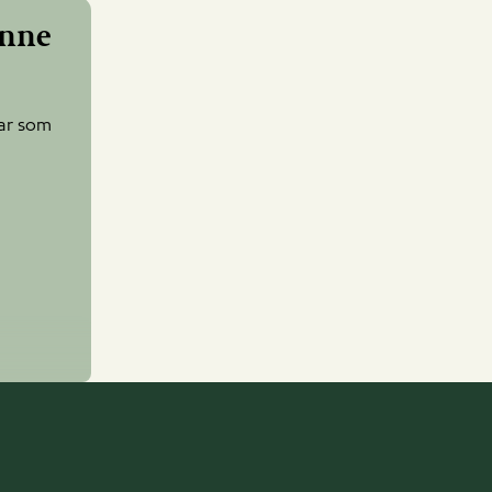
ønne
har som
i tilsagn