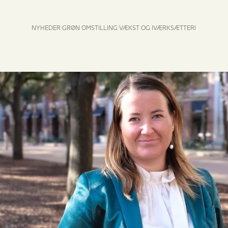
NYHEDER
GRØN OMSTILLING
VÆKST OG IVÆRKSÆTTERI