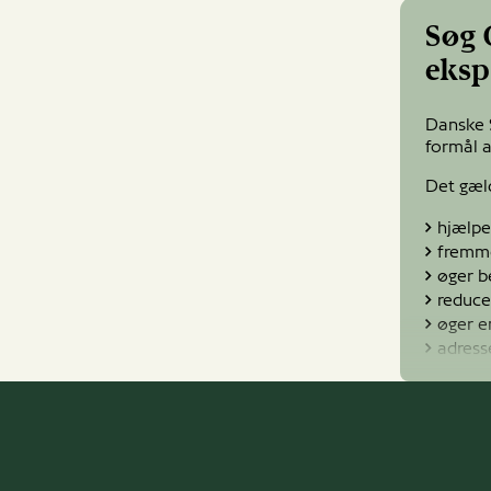
Søg 
eksp
Danske S
formål 
Det gæld
hjælpe
fremme
øger b
reduce
øger e
adress
Siden 20
til 62 e