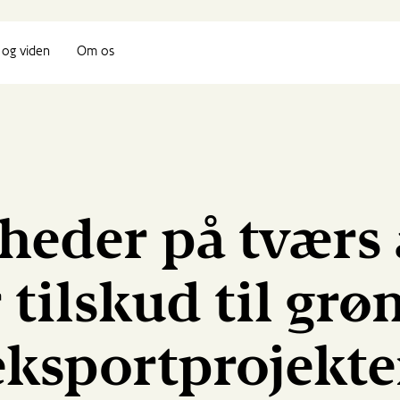
og viden
Om os
eder på tværs 
r tilskud til grø
eksportprojekte