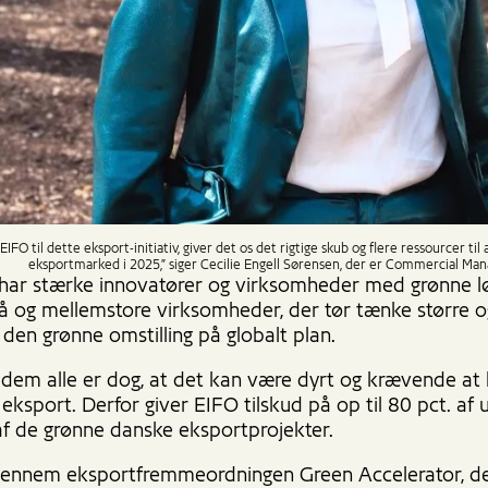
EIFO til dette eksport-initiativ, giver det os det rigtige skub og flere ressourcer ti
eksportmarked i 2025,” siger Cecilie Engell Sørensen, der er Commercial M
ar stærke innovatører og virksomheder med grønne lø
å og mellemstore virksomheder, der tør tænke større og
l den grønne omstilling på globalt plan.
r dem alle er dog, at det kan være dyrt og krævende a
ksport. Derfor giver EIFO tilskud på op til 80 pct. af ud
f de grønne danske eksportprojekter.
gennem eksportfremmeordningen Green Accelerator, de