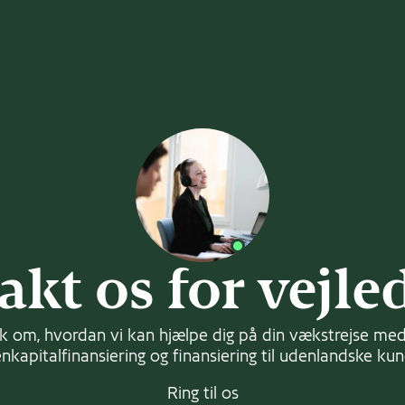
ingsrunder i 2025
: Åbner 3. februar - Lukker 3. marts
: Åbner: 5. maj - Lukker: 4. juni
: Åbner: 22. september - Lukker: 27. oktober
 om vilkår og ansøg på
Green Accelerator
akt os for vejle
k om, hvordan vi kan hjælpe dig på din vækstrejse med 
nkapitalfinansiering og finansiering til udenlandske ku
Ring til os