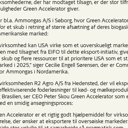
ksomhederne, der har modtaget tilsagn, er der stor til
ligheder Green Accelerator giver.
r bl.a. Ammongas A/S i Søborg, hvor Green Accelerator
or et skub i retning af større afsætning af deres biogas
 amerikanske marked:
e virksomhed kan USA virke som et uoverskueligt marke
en med tilsagnet fra EIFO til dette eksport-initiativ, giv
e skub og flere ressourcer til at prioritere USA som et st
ked i 2025,” siger Cecilie Engell Sørensen, der er Com
for Ammongas i Nordamerika.
virksomheden R2 Agro A/S fra Hedensted, der vil eksp
ffektiviserende foderløsninger til kød- og mælkeproduk
 Brasilien, ser CEO Peter Skou Green Accelerator som 
ed en smidig ansøgningsproces:
en Accelerator er et rigtig godt hjælpemiddel for virks
relse, der ønsker at eksportere til oversøiske markeder