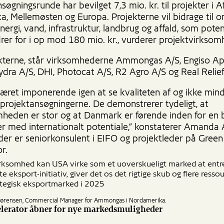
søgningsrunde har bevilget 7,3 mio. kr. til projekter i A
, Mellemøsten og Europa. Projekterne vil bidrage til om
nergi, vand, infrastruktur, landbrug og affald, som poten
ordrer for i op mod 180 mio. kr., vurderer projektvirks
kterne, står virksomhederne Ammongas A/S, Engiso Ap
ydra A/S, DHI, Photocat A/S, R2 Agro A/S og Real Relie
været imponerende igen at se kvaliteten af og ikke min
 projektansøgningerne. De demonstrerer tydeligt, at
heden er stor og at Danmark er førende inden for en b
er med internationalt potentiale,” konstaterer Amanda 
der er seniorkonsulent i EIFO og projektleder på Green
or.
irksomhed kan USA virke som et uoverskueligt marked at entre
te eksport-initiativ, giver det os det rigtige skub og flere ressou
ategisk eksportmarked i 2025
 Sørensen, Commercial Manager for Ammongas i Nordamerika.
elerator åbner for nye markedsmuligheder