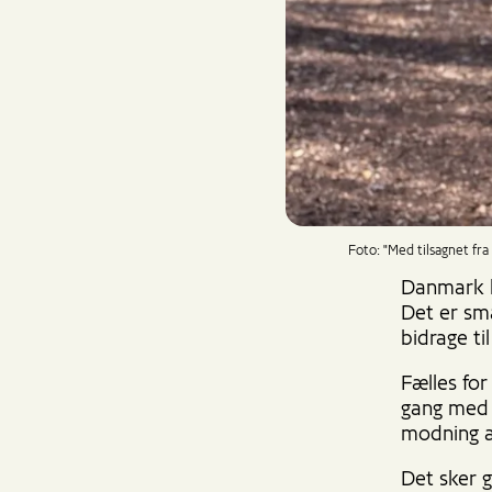
Foto: "Med tilsagnet fra 
Danmark h
Det er sm
bidrage ti
Fælles fo
gang med e
modning a
Det sker 