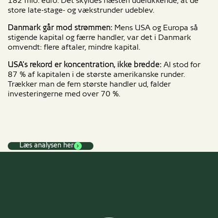
182 mio. euro. Det skyldes næsten udelukkende, at de
store late-stage- og vækstrunder udeblev.
Danmark går mod strømmen:
Mens USA og Europa så
stigende kapital og færre handler, var det i Danmark
omvendt: flere aftaler, mindre kapital.
USA's rekord er koncentration, ikke bredde:
AI stod for
87 % af kapitalen i de største amerikanske runder.
Trækker man de fem største handler ud, falder
investeringerne med over 70 %.
Læs analysen her