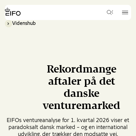
Go
to
{{Common.Navigation.Logo
{{Common.
main
Hvad
Label}}
Label}}
vil
content
Videnshub
du
Go
gerne
to
søge
footer
efter?
content
Rekordmange
aftaler på det
danske
venturemarked
EIFOs ventureanalyse for 1. kvartal 2026 viser et
paradoksalt dansk marked – og en international
udvikling, der trækker den modsatte vej.