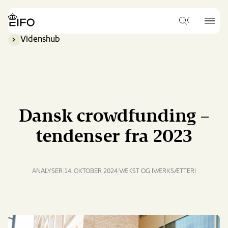
Go
to
{{Common.Navigation.Logo
{{Common.
main
Hvad
Label}}
Label}}
vil
content
Videnshub
du
Go
gerne
to
søge
footer
efter?
content
Dansk crowdfunding –
tendenser fra 2023
ANALYSER
14. OKTOBER 2024
VÆKST OG IVÆRKSÆTTERI