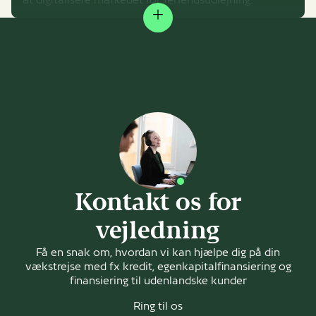
at digitalisere markedet for feriehusudlejning.
Expand
Det daværende Vækstfonden ydede primo 2020 et
lån som medfinansiering af selskabets
DK
digitaliseringsstrategi. Medfinansieringen kom fra
deres pengeinstitut, samt egenkapitalindskud fra
ejere og investorer.
Senere i 2020 ramte Corona verden. Specielt
turisterhvervet var hårdt ramt. Fonden ydede primo
2021 et Coronarelateret lån, C19-Investorlån.
Medfinansiering kom via egenkapital fra ejere og
investorer.
Læs mere på
Campaya.dk
Kontakt os for
vejledning
Få en snak om, hvordan vi kan hjælpe dig på din
vækstrejse med fx kredit, egenkapitalfinansiering og
finansiering til udenlandske kunder
Ring til os