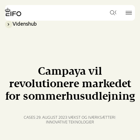
Go
to
{{Common.Navigation.Logo
{{Common.
main
Hvad
Label}}
Label}}
vil
content
Videnshub
du
Go
gerne
to
søge
footer
efter?
content
Campaya vil
revolutionere markedet
for sommerhusudlejning
CASES
29. AUGUST 2023
VÆKST OG IVÆRKSÆTTERI
INNOVATIVE TEKNOLOGIER