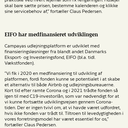
praktiske ved hvert lejemål som fx rengøringen. Husejer
skal bare sætte prisen, bestemme kalenderen og klikke
sine servicebehov af,” fortæller Claus Pedersen.
EIFO har medfinansieret udviklingen
Campayas udlejningsplatform er udviklet med
finansieringsløsninger fra blandt andet Danmarks
Eksport- og Investeringsfond, EIFO (bl.a. tidl.
Vækstfonden).
”Vi fik i 2020 en medfinansiering til udvikling af
platformen, fordi fonden kunne se potentialet i at skabe
et alternativ til både Airbnb og udlejningsbureauerne.
Kort tid efter ramte Corona og i 2021 trådte fonden så
igen til med C19-investorlån, som var nødvendigt for at
vi kunne fortsætte udviklingsrejsen gennem Corona-
tiden. Der er ingen tvivl om, at vi havde været udfordret,
hvis ikke fonden var trådt til. Tiltroen til levedygtigheden i
vores forretningsmodel har været essentiel for os,”
fortæller Claus Pedersen.