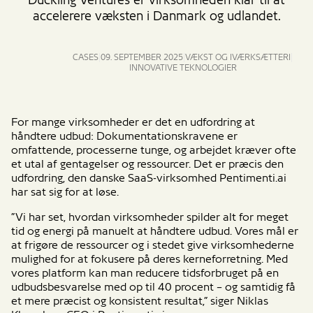
Duckling Ventures er virksomheden klar til at
accelerere væksten i Danmark og udlandet.
CASES
09. SEPTEMBER 2025
VÆKST OG IVÆRKSÆTTERI
INNOVATIVE TEKNOLOGIER
For mange virksomheder er det en udfordring at
håndtere udbud: Dokumentationskravene er
omfattende, processerne tunge, og arbejdet kræver ofte
et utal af gentagelser og ressourcer. Det er præcis den
udfordring, den danske SaaS-virksomhed Pentimenti.ai
har sat sig for at løse.
”Vi har set, hvordan virksomheder spilder alt for meget
tid og energi på manuelt at håndtere udbud. Vores mål er
at frigøre de ressourcer og i stedet give virksomhederne
mulighed for at fokusere på deres kerneforretning. Med
vores platform kan man reducere tidsforbruget på en
udbudsbesvarelse med op til 40 procent – og samtidig få
et mere præcist og konsistent resultat,” siger Niklas