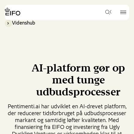
Go
to
{{Common.Navigation.Logo
{{Common.
main
Hvad
Label}}
Label}}
vil
content
Videnshub
du
Go
gerne
to
søge
footer
efter?
content
AI-platform gør op
med tunge
udbudsprocesser
Pentimenti.ai har udviklet en AI-drevet platform,
der reducerer tidsforbruget på udbudsprocesser
markant og samtidig løfter kvaliteten. Med
finansiering fra EIFO og investering fra Ugly