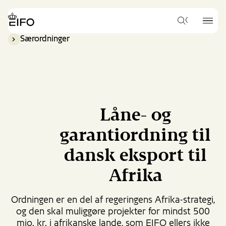
Go
to
{{Common.Navigation.Logo
{{Common.
main
Hvad
Label}}
Label}}
vil
content
Særordninger
du
Go
gerne
to
søge
footer
efter?
content
Låne- og
garantiordning til
dansk eksport til
Afrika
Ordningen er en del af regeringens Afrika-strategi,
og den skal muliggøre projekter for mindst 500
mio. kr. i afrikanske lande, som EIFO ellers ikke