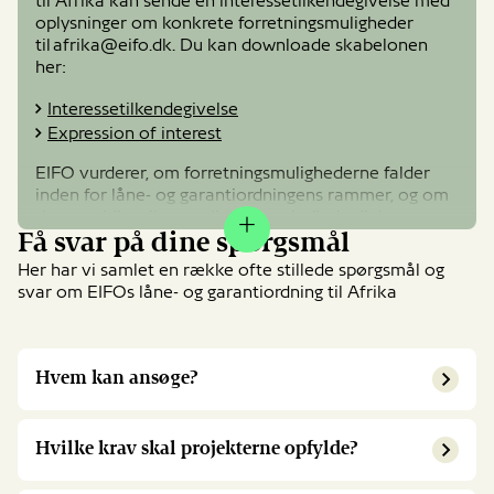
til Afrika kan sende en interessetilkendegivelse med
oplysninger om konkrete forretningsmuligheder
til
afrika@eifo.dk
. Du kan downloade skabelonen
her:
Interessetilkendegivelse
Expression of interest
EIFO vurderer, om forretningsmulighederne falder
inden for låne- og garantiordningens rammer, og om
der er midler tilgængelige for at indlede dialog om
Expand
Få svar på dine spørgsmål
potentiel finansiering.
Her har vi samlet en række ofte stillede spørgsmål og
Med EIFOs aktuelle pipeline af forretninger er der på
DK
svar om EIFOs låne- og garantiordning til Afrika
nuværende tidspunkt ikke ledige midler under ordningen.
EIFO revurderer løbende fremdriften af forretningerne i
pipeline. Hvis aktuelle forretninger opgives, kan der
opstå kapacitet til nye forretninger. Danske eksportører
Hvem kan ansøge?
med relevante forretninger er derfor velkomne til at
sende interessetilkendegivelse, hvorefter de vil indgå ved
en ny prioritering.
Hvilke krav skal projekterne opfylde?