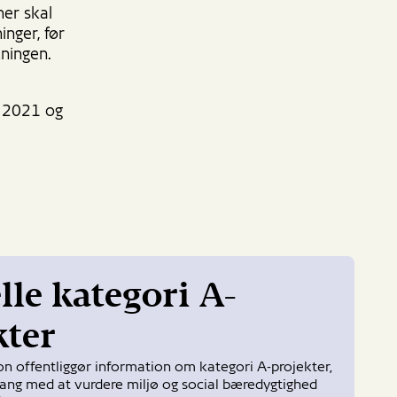
ner skal
nger, før
tningen.
n 2021 og
lle kategori A-
kter
n offentliggør information om kategori A-projekter,
gang med at vurdere miljø og social bæredygtighed