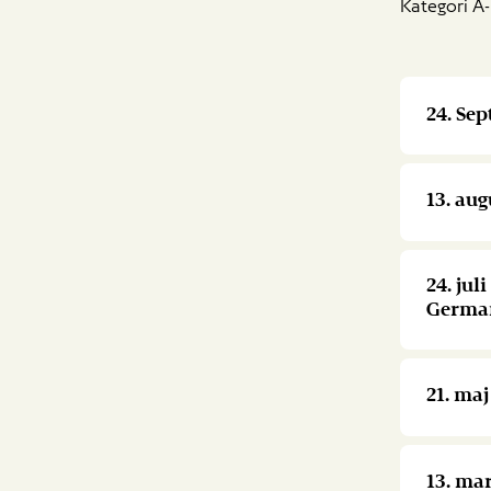
Kategori A-
24. Se
13. aug
24. jul
Germa
21. ma
13. mar