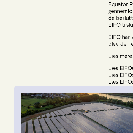
Equator Pr
gennemføre
de beslutt
EIFO tilsl
EIFO har 
blev den 
Læs mere 
Læs EIFOs
Læs EIFOs
Læs EIFOs