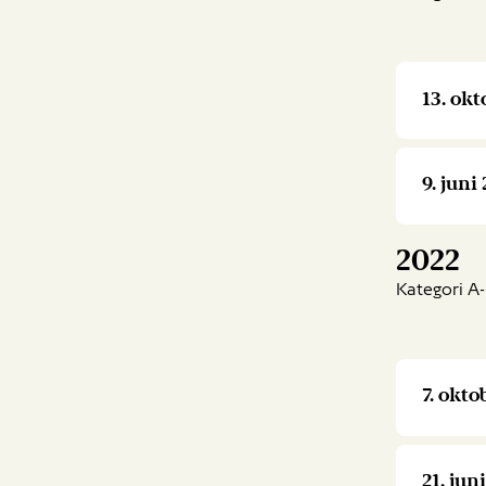
13. okt
9. juni
2022
Kategori A-
7. okt
21. jun