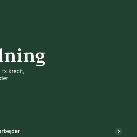
dning
fx kredit,
nder
rbejder