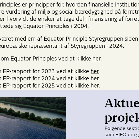
inciples er principper for, hvordan finansielle institutio
 vurdering af miljø og social bæredygtighed på forretni
er hvorvidt de ønsker at tage del i finansiering af forre
uttede sig Equator Principles i 2004.
været medlem af Equator Principle Styregruppen side
europæiske repræsentant af Styregruppen i 2024.
om Equator Principles ved at klikke
her
.
 EP-rapport for 2023 ved at klikke
her
.
 EP-rapport for 2024 ved at klikke
her
.
 EP-rapport for 2025 ved at klikke
her
.
Aktue
proje
Følgende sektio
som EIFO er i 