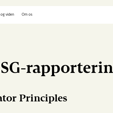
og viden
Om os
SG-rapporteri
tor Principles