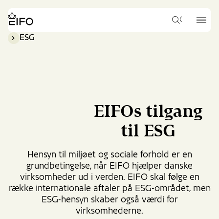
Go
to
{{Common.Navigation.Logo
{{Common.
main
Hvad
Label}}
Label}}
vil
content
ESG
du
Go
gerne
to
søge
footer
efter?
content
EIFOs tilgang
til ESG
Hensyn til miljøet og sociale forhold er en
grundbetingelse, når EIFO hjælper danske
virksomheder ud i verden. EIFO skal følge en
række internationale aftaler på ESG-området, men
ESG-hensyn skaber også værdi for
virksomhederne.