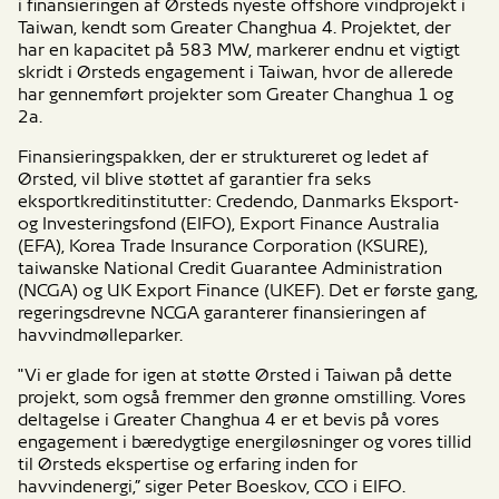
i finansieringen af Ørsteds nyeste offshore vindprojekt i
Taiwan, kendt som Greater Changhua 4. Projektet, der
har en kapacitet på 583 MW, markerer endnu et vigtigt
skridt i Ørsteds engagement i Taiwan, hvor de allerede
har gennemført projekter som Greater Changhua 1 og
2a.
Finansieringspakken, der er struktureret og ledet af
Ørsted, vil blive støttet af garantier fra seks
eksportkreditinstitutter: Credendo, Danmarks Eksport-
og Investeringsfond (EIFO), Export Finance Australia
(EFA), Korea Trade Insurance Corporation (KSURE),
taiwanske National Credit Guarantee Administration
(NCGA) og UK Export Finance (UKEF). Det er første gang,
regeringsdrevne NCGA garanterer finansieringen af
havvindmølleparker.
"Vi er glade for igen at støtte Ørsted i Taiwan på dette
projekt, som også fremmer den grønne omstilling. Vores
deltagelse i Greater Changhua 4 er et bevis på vores
engagement i bæredygtige energiløsninger og vores tillid
til Ørsteds ekspertise og erfaring inden for
havvindenergi,” siger Peter Boeskov, CCO i EIFO.