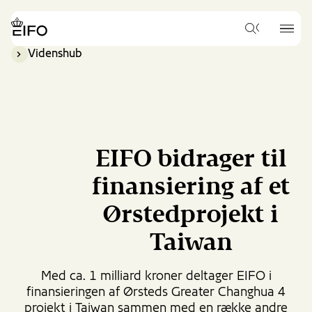
Go
to
{{Common.Navigation.Logo
{{Common.
main
Hvad
Label}}
Label}}
vil
content
Videnshub
du
Go
gerne
to
søge
footer
efter?
content
EIFO bidrager til
finansiering af et
Ørstedprojekt i
Taiwan
Med ca. 1 milliard kroner deltager EIFO i
finansieringen af Ørsteds Greater Changhua 4
projekt i Taiwan sammen med en række andre