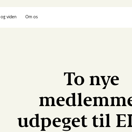
og viden
Om os
To nye
medlemm
udpeget til E