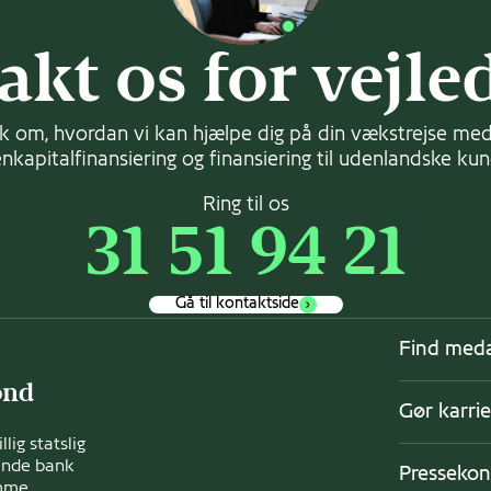
akt os for vejle
k om, hvordan vi kan hjælpe dig på din vækstrejse med 
nkapitalfinansiering og finansiering til udenlandske ku
Ring til os
31 51 94 21
Gå til kontaktside
Find meda
ond
Gør karrie
lig statslig
ende bank
Pressekon
amme