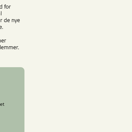
d for
l
rer de nye
e.
mer
dlemmer.
iet