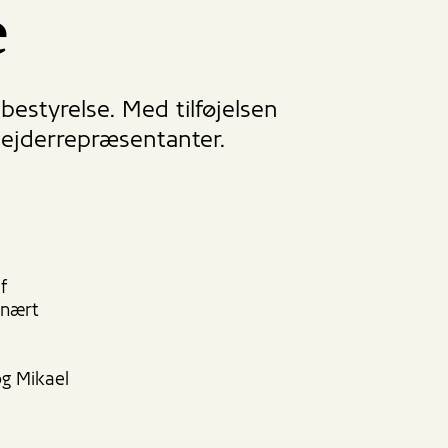
e
estyrelse. Med tilføjelsen
ejderrepræsentanter.
f
inært
og Mikael