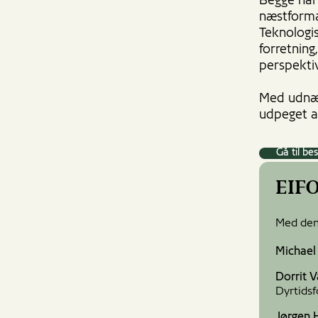
Begge har 
næstforma
Teknologis
forretning
perspekti
Med udnæv
udpeget a
Gå til be
EIFO
Med den 
Michael
Dorrit 
Dyrtids
Jørgen 