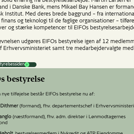
solid erfaring fra bestyrelsesarbejde: Martin Larsen er
nd i Danske Bank, mens Mikael Bay Hansen er forman
k Institut. Med deres brede baggrund – fra internationa
, finans og teknologi til de faglige organisationer – tilfø
ver og stærke kompetencer til EIFOs bestyrelsesarbejd
nelsen udgøres EIFOs bestyrelse igen af 12 medlem
f Erhvervsministeriet samt tre medarbejdervalgte me
styrelsessiden
s bestyrelse
nye tilføjelse består EIFOs bestyrelse nu af:
 Dithmer
(formand), fhv. departementschef i Erhvervsminister
Vanglo
(næstformand), fhv. adm. direktør i Lønmodtagernes
fond
Høholt
, bestyrelsesmedlem i Nykredit og ATP Ejendomme