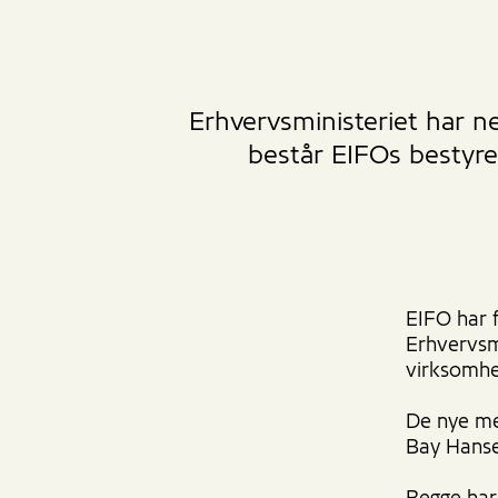
Erhvervsministeriet har n
består EIFOs bestyr
EIFO har 
Erhvervsm
virksomh
De nye me
Bay Hanse