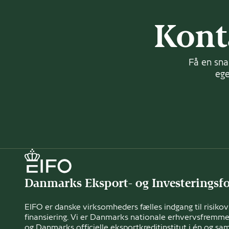
Kont
Få en sna
ege
Danmarks Eksport- og Investeringsf
EIFO er danske virksomheders fælles indgang til risikovil
finansiering. Vi er Danmarks nationale erhvervsfremm
og Danmarks officielle eksportkreditinstitut i én og s