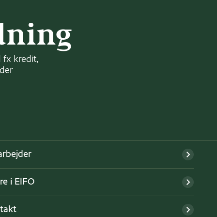
dning
fx kredit,
nder
rbejder
re i EIFO
takt