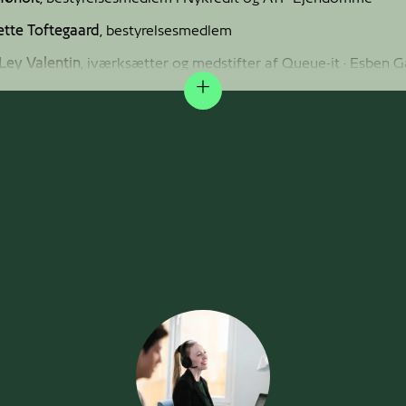
tte Toftegaard
, bestyrelsesmedlem
Ley Valentin
, iværksætter og medstifter af Queue-it · Esben G
i Nordic Makers og co-founder af WhiteAway.com · Jesper Buch,
Expand
ter og Just-Eat.com
llemann-Jensen
, fhv. formand for Venstre og fhv. vicestatsmini
DK
inister. Nu vicedirektør i Dansk Erhverv.
ogaczewski
, administrerende direktør Netcompany A/S
 Taudorf Andersen
, director of commercial development and
c partnerships i 21st.BIO og bestyrelsesmedlem
Larsen
, CFO i APM Holdning (nyudpeget)
Bay Hansen
, sekretariatschef i Dansk Metal (nyudpeget)
nde
, medarbejderrepræsentant
rie Owie
, medarbejderrepræsentant
fer Ring
, medarbejderrepræsentant