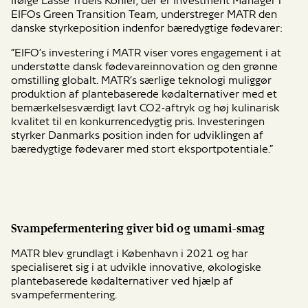
Ifølge Lasse Truels Köhler, der er Investment Manager i
EIFOs Green Transition Team, understreger MATR den
danske styrkeposition indenfor bæredygtige fødevarer:
”EIFO’s investering i MATR viser vores engagement i at
understøtte dansk fødevareinnovation og den grønne
omstilling globalt. MATR’s særlige teknologi muliggør
produktion af plantebaserede kødalternativer med et
bemærkelsesværdigt lavt CO2-aftryk og høj kulinarisk
kvalitet til en konkurrencedygtig pris. Investeringen
styrker Danmarks position inden for udviklingen af
bæredygtige fødevarer med stort eksportpotentiale.”
Svampefermentering giver bid og umami-smag
MATR blev grundlagt i København i 2021 og har
specialiseret sig i at udvikle innovative, økologiske
plantebaserede kødalternativer ved hjælp af
svampefermentering.