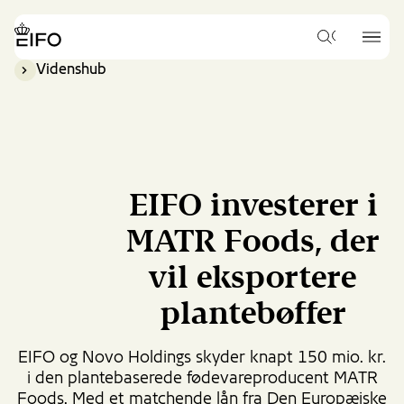
Go
to
{{Common.Navigation.Logo
{{Common.
main
Hvad
Label}}
Label}}
vil
content
Videnshub
du
Go
gerne
to
søge
footer
efter?
content
EIFO investerer i
MATR Foods, der
vil eksportere
plantebøffer
EIFO og Novo Holdings skyder knapt 150 mio. kr.
i den plantebaserede fødevareproducent MATR
Foods. Med et matchende lån fra Den Europæiske