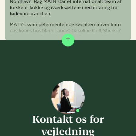
Nordhavn. Bag MATR står et internationalt team af
forskere, kokke og iværksættere med erfaring fra
fødevarebranchen.
MATR’s svampefermenterede kødalternativer kan i
dag købes hos blandt andet Gasoline Grill, Sticks n’
Sushi, Mother Pizza, Sokkelund Brasserie, Meyers
Expand
kantiner, Nemlig.com, Alma og Aarstiderne.
Læs mere på
matrfoods.com
DK
Kontakt os for
vejledning