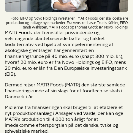
Foto: EIFO og Novo Holdings investerer i MATR Foods, der skal opskalere
produktion og indtage nye markeder. Fra venstre: Lasse Truels Köhler, EIFO,
Randi Wahlsten, MATR Foods og Thomas Grotkjær, Novo Holdings.
MATR Foods, der fremstiller prisvindende og
velsmagende plantebaserede bøffer og hakket
kødalternativ ved hjælp af svampefermentering af
økologiske grøntsager, har gennemført en
finansieringsrunde på 40 mio. euro (knapt 300 mio. kr.),
hvoraf 20 mio. euro er fra Novo Holdings og EIFO, mens
20 mio. euro er lån fra Den Europæiske Investeringsbank
(EIB).
Dermed rejser MATR Foods (MATR) den største samlede
finansieringsrunde af sin slags for et foodtech-selskab i
Danmark i år.
Midlerne fra finansieringen skal bruges til at etablere et
nyt produktionsanlæg i Ansager ved Varde, der kan øge
MATR’s produktion til 4.000 ton årligt for at
imødekomme efterspørgslen på det danske, tyske og
schweiziske marked.