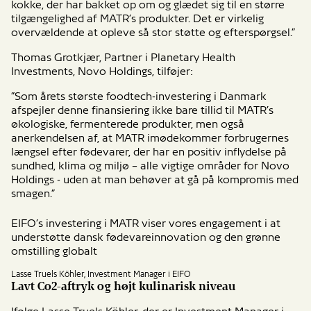
kokke, der har bakket op om og glædet sig til en større
tilgængelighed af MATR’s produkter. Det er virkelig
overvældende at opleve så stor støtte og efterspørgsel.”
Thomas Grotkjær, Partner i Planetary Health
Investments, Novo Holdings, tilføjer:
”Som årets største foodtech-investering i Danmark
afspejler denne finansiering ikke bare tillid til MATR’s
økologiske, fermenterede produkter, men også
anerkendelsen af, at MATR imødekommer forbrugernes
længsel efter fødevarer, der har en positiv inflydelse på
sundhed, klima og miljø – alle vigtige områder for Novo
Holdings - uden at man behøver at gå på kompromis med
smagen.”
EIFO’s investering i MATR viser vores engagement i at
understøtte dansk fødevareinnovation og den grønne
omstilling globalt
Lasse Truels Köhler, Investment Manager i EIFO
Lavt Co2-aftryk og højt kulinarisk niveau